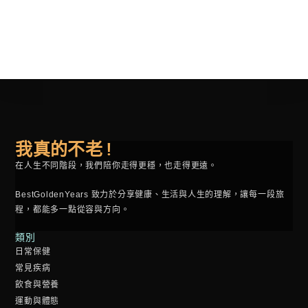
我真的不老 !
在人生不同階段，我們陪你走得更穩，也走得更遠。
BestGoldenYears 致力於分享健康、生活與人生的理解，讓每一段旅
程，都能多一點從容與方向。
類別
日常保健
常見疾病
飲食與營養
運動與體態