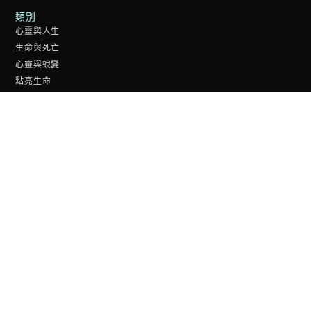
類別
心靈與人生
生命與死亡
心靈與蛻變
點亮生命
人生小測驗
加入我們
收藏本站
陪你慢慢走好人生每一步