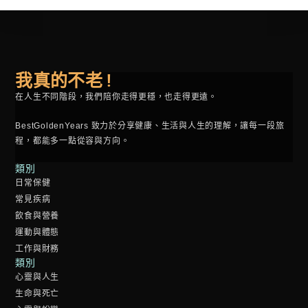
我真的不老 !
在人生不同階段，我們陪你走得更穩，也走得更遠。
BestGoldenYears 致力於分享健康、生活與人生的理解，讓每一段旅
程，都能多一點從容與方向。
類別
日常保健
常見疾病
飲食與營養
運動與體態
工作與財務
類別
心靈與人生
生命與死亡