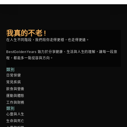
我真的不老 !
在人生不同階段，我們陪你走得更穩，也走得更遠。
BestGoldenYears 致力於分享健康、生活與人生的理解，讓每一段旅
程，都能多一點從容與方向。
類別
日常保健
常見疾病
飲食與營養
運動與體態
工作與財務
類別
心靈與人生
生命與死亡