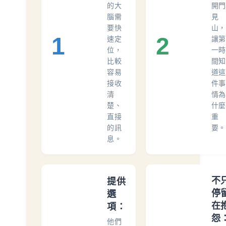
的大
開門
腦需
見
要快
山，
1
2
速定
讓第
位，
一時
比較
間知
容易
道這
接收
件事
清
情為
楚、
什麼
直接
重
的訊
要。
息。
不
提供
停
選
在
項：
怨
他們