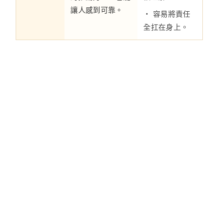
讓人感到可靠。
・ 容易將責任
全扛在身上。