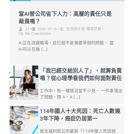
當AI替公司省下人力：高層的責任只是
裁員嗎？
JJ
•
2026-07-16
•
生活與社會
,
職場發展
•
No Comments
AI正在改變職場，這已經不是需要爭辯的問題。 當
AI可以在幾 […]
「我已經交給別人了」，就算負責
嗎？從心理學看我們如何面對責任
工作中，有一種情況並不少見。 一件事情出
了問題，問 A，A […]
114年國人十大死因：死亡人數連
3年下降，癌症仍居第一
衛生福利部公布最新「114年國人死因統