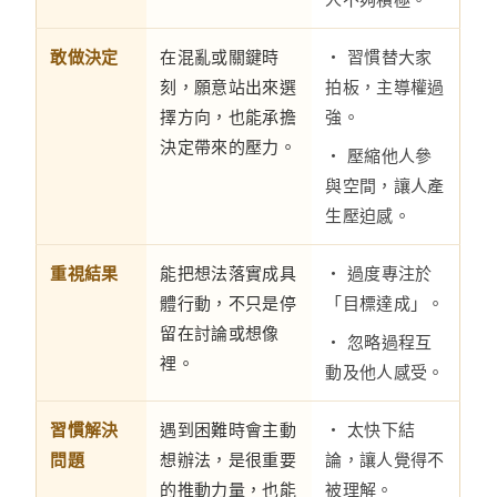
敢做決定
在混亂或關鍵時
・ 習慣替大家
刻，願意站出來選
拍板，主導權過
擇方向，也能承擔
強。
決定帶來的壓力。
・ 壓縮他人參
與空間，讓人產
生壓迫感。
重視結果
能把想法落實成具
・ 過度專注於
體行動，不只是停
「目標達成」。
留在討論或想像
・ 忽略過程互
裡。
動及他人感受。
習慣解決
遇到困難時會主動
・ 太快下結
問題
想辦法，是很重要
論，讓人覺得不
的推動力量，也能
被理解。