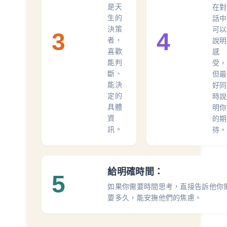
是天
在對
生的
話中
決策
可以
3
4
者，
說明
喜歡
感
能判
受，
斷、
但最
能決
好同
定的
時說
具體
明你
資
的期
訊。
待。
給明確時間：
5
如果你需要時間思考，直接告訴他你
要多久，能安撫他們的焦慮。