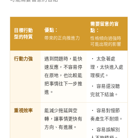
需要留意的盲
優點：
目標行動
點：
型的特質
帶來的正向推進力
性格傾向過強時
可能出現的影響
行動力強
遇到問題時，能快
・ 太急著處
速反應，不容易停
理，太快進入處
在原地，也比較能
理模式。
把事情往下一步推
・ 容易還沒聽
進。
完就下結論。
重視效率
能減少拖延與空
・ 容易對慢節
轉，讓事情更快有
奏產生不耐煩。
方向、有進展。
・ 容易誤解別
人不夠積極。