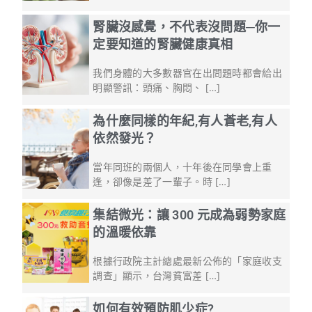
腎臟沒感覺，不代表沒問題─你一
定要知道的腎臟健康真相
我們身體的大多數器官在出問題時都會給出
明顯警訊：頭痛、胸悶、 […]
為什麼同樣的年紀,有人蒼老,有人
依然發光？
當年同班的兩個人，十年後在同學會上重
逢，卻像是差了一輩子。時 […]
集結微光：讓 300 元成為弱勢家庭
的溫暖依靠
根據行政院主計總處最新公佈的「家庭收支
調查」顯示，台灣貧富差 […]
如何有效預防肌少症?