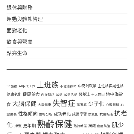
退休與財務
運動與體態管理
面對老化
飲食與營養
點亮生命
上班族
中高齡就業
主性格與副性格
3C族群
AI取代工作
不健康餘命
健康餘命
地中海飲
健康老化
勞基法
內在對話
公益
公益活動
十大死因
失智症
大腦保健
少子化
食
大腦健康
孤獨感
心理測驗
心
抗老
性格傾向
成功老化
成長學習
靈成長
性格分析
抗氧化
抗癌指南
熟齡保健
化
肌少
更年期
掉髮
獨處
熟齡就業
癌症防治