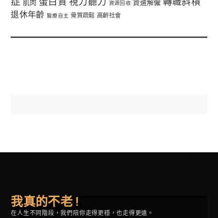
症
蛋白質
視力聽力
轉職斜槓
肌肉
資遣解僱
資源回收
退休年齡
骨質疏鬆
高齡社會
醫療自主
我真的不老 !
在人生不同階段，我們陪你走得更穩，也走得更遠。