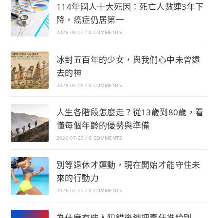
114年國人十大死因：死亡人數連3年下
降，癌症仍居第一
2026-08-07
/
0 COMMENTS
冰封五百年的少女，與我們心中未曾遠
去的神
2026-08-05
/
0 COMMENTS
人生各階段怎麼走？從13歲到80歲，看
懂每個年齡的優勢與準備
2026-07-29
/
0 COMMENTS
別等退休才運動，現在開始才能守住未
來的行動力
2026-07-27
/
0 COMMENTS
為什麼有些人犯錯後總把責任推給別