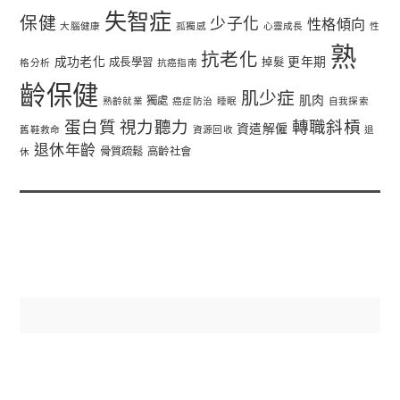
失智症
保健
少子化
性格傾向
大腦健康
孤獨感
心靈成長
性
熟
抗老化
成功老化
更年期
成長學習
掉髮
格分析
抗癌指南
齡保健
肌少症
肌肉
獨處
熟齡就業
癌症防治
睡眠
自我探索
蛋白質
視力聽力
轉職斜槓
資遣解僱
舊鞋救命
資源回收
退
退休年齡
骨質疏鬆
高齡社會
休