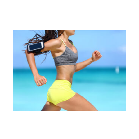
別
從
動