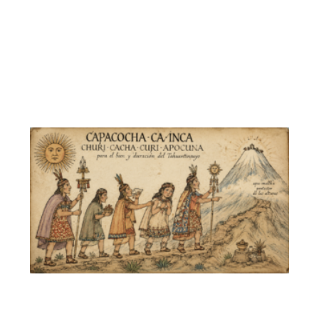
冰
五
脈