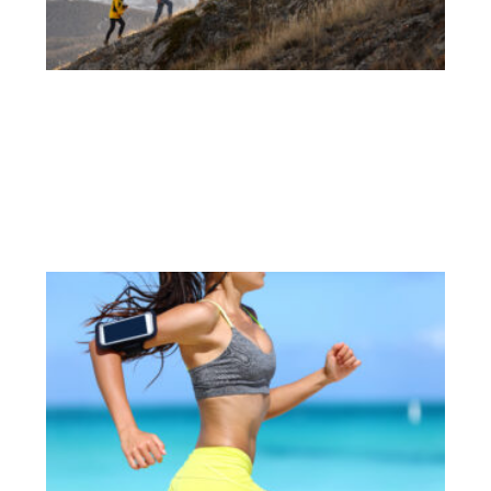
別
從
動