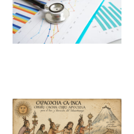
冰
五
脈