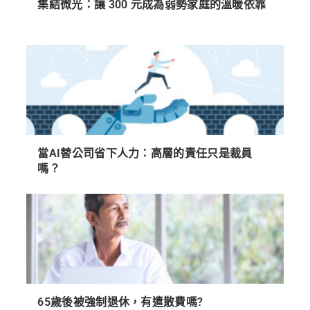
集結微光：讓 300 元成為弱勢家庭的溫暖依靠
當AI替公司省下人力：高層的責任只是裁員
嗎？
65歲後被強制退休，有遣散費嗎?