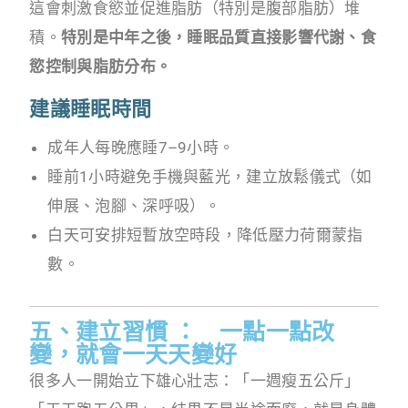
這會刺激食慾並促進脂肪（特別是腹部脂肪）堆
積。
特別是中年之後，睡眠品質直接影響代謝、食
慾控制與脂肪分布。
建議睡眠時間
成年人每晚應睡7–9小時。
睡前1小時避免手機與藍光，建立放鬆儀式（如
伸展、泡腳、深呼吸）。
白天可安排短暫放空時段，降低壓力荷爾蒙指
數。
五、建立習慣 ： 一點一點改
變，就會一天天變好
很多人一開始立下雄心壯志：「一週瘦五公斤」