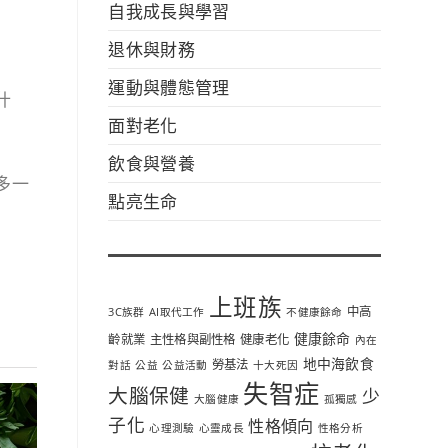
自我成長與學習
退休與財務
運動與體態管理
什
面對老化
飲食與營養
多一
點亮生命
上班族
中高
3C族群
AI取代工作
不健康餘命
健康餘命
齡就業
主性格與副性格
健康老化
內在
地中海飲食
勞基法
對話
公益
公益活動
十大死因
失智症
大腦保健
少
大腦健康
孤獨感
子化
性格傾向
心理測驗
心靈成長
性格分析