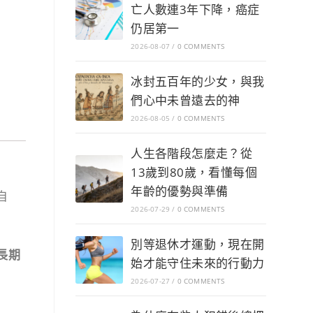
亡人數連3年下降，癌症
仍居第一
2026-08-07
/
0 COMMENTS
冰封五百年的少女，與我
們心中未曾遠去的神
2026-08-05
/
0 COMMENTS
人生各階段怎麼走？從
13歲到80歲，看懂每個
年齡的優勢與準備
自
2026-07-29
/
0 COMMENTS
別等退休才運動，現在開
長期
始才能守住未來的行動力
2026-07-27
/
0 COMMENTS