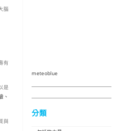
大腦
壽有
meteoblue
以是
驗、
分類
質與