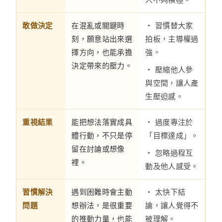
敢做決定
在混亂或關鍵時
・ 習慣替大家
刻，願意站出來選
拍板，主導權過
擇方向，也能承擔
強。
決定帶來的壓力。
・ 壓縮他人參
與空間，讓人產
生壓迫感。
重視結果
能把想法落實成具
・ 過度專注於
體行動，不只是停
「目標達成」。
留在討論或想像
・ 忽略過程互
裡。
動及他人感受。
習慣解決
遇到困難時會主動
・ 太快下結
問題
想辦法，是很重要
論，讓人覺得不
的推動力量，也能
被理解。