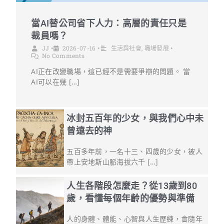
當AI替公司省下人力：高層的責任只是
裁員嗎？
JJ
•
2026-07-16
•
生活與社會
,
職場發展
•
No Comments
AI正在改變職場，這已經不是需要爭辯的問題。 當
AI可以在幾 […]
冰封五百年的少女，與我們心中未
曾遠去的神
五百多年前，一名十三、四歲的少女，被人
帶上安地斯山脈海拔六千 […]
人生各階段怎麼走？從13歲到80
歲，看懂每個年齡的優勢與準備
人的身體、體能、心智與人生歷練，會隨年