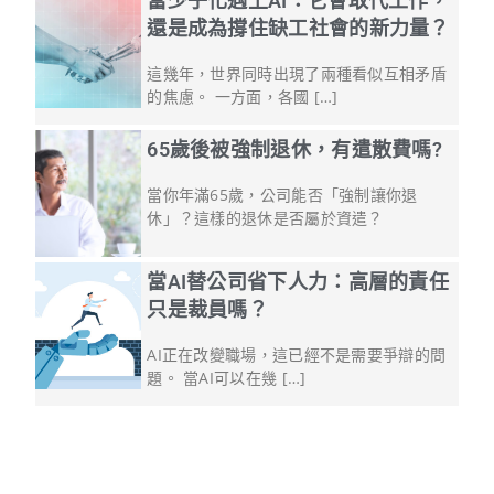
當少子化遇上AI：它會取代工作，
還是成為撐住缺工社會的新力量？
這幾年，世界同時出現了兩種看似互相矛盾
的焦慮。 一方面，各國 […]
65歲後被強制退休，有遣散費嗎?
當你年滿65歲，公司能否「強制讓你退
休」？這樣的退休是否屬於資遣？
當AI替公司省下人力：高層的責任
只是裁員嗎？
AI正在改變職場，這已經不是需要爭辯的問
題。 當AI可以在幾 […]