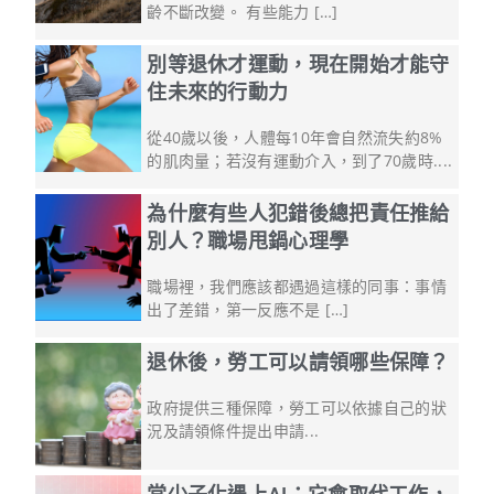
齡不斷改變。 有些能力 […]
別等退休才運動，現在開始才能守
住未來的行動力
從40歲以後，人體每10年會自然流失約8%
的肌肉量；若沒有運動介入，到了70歲時....
為什麼有些人犯錯後總把責任推給
別人？職場甩鍋心理學
職場裡，我們應該都遇過這樣的同事：事情
出了差錯，第一反應不是 […]
退休後，勞工可以請領哪些保障？
政府提供三種保障，勞工可以依據自己的狀
況及請領條件提出申請...