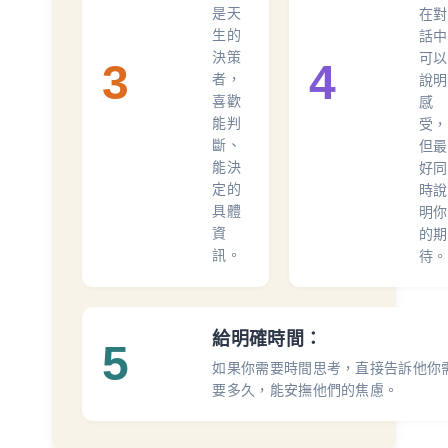
是天
在對
生的
話中
決策
可以
3
4
者，
說明
喜歡
感
能判
受，
斷、
但最
能決
好同
定的
時說
具體
明你
資
的期
訊。
待。
給明確時間：
5
如果你需要時間思考，直接告訴他你
要多久，能安撫他們的焦慮。