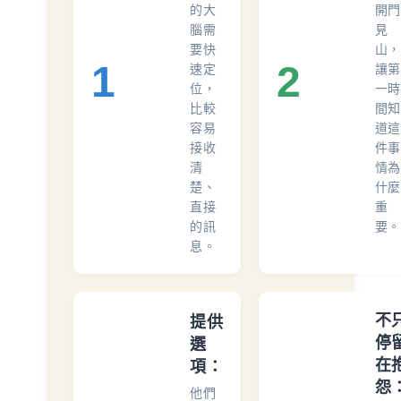
的大
開門
腦需
見
要快
山，
1
2
速定
讓第
位，
一時
比較
間知
容易
道這
接收
件事
清
情為
楚、
什麼
直接
重
的訊
要。
息。
不
提供
停
選
在
項：
怨
他們