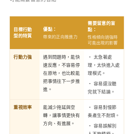
需要留意的盲
優點：
目標行動
點：
型的特質
帶來的正向推進力
性格傾向過強時
可能出現的影響
行動力強
遇到問題時，能快
・ 太急著處
速反應，不容易停
理，太快進入處
在原地，也比較能
理模式。
把事情往下一步推
・ 容易還沒聽
進。
完就下結論。
重視效率
能減少拖延與空
・ 容易對慢節
轉，讓事情更快有
奏產生不耐煩。
方向、有進展。
・ 容易誤解別
人不夠積極。