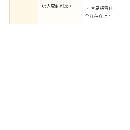
讓人感到可靠。
・ 容易將責任
全扛在身上。