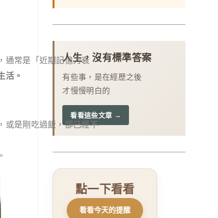
人生，沒有標準答案
，通常是「近期記憶力衰
生活。
有些事，是在經歷之後
才慢慢明白的
看看這些文章 →
，或是剛吃過飯，卻已經不
。
點一下看看
再看一張
看看今天的提醒