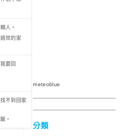
位親人。
已過世的家
「我要回
。
meteoblue
後找不到回家
吃飯。
分類