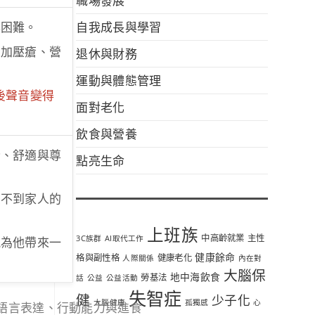
職場發展
自我成長與學習
得困難。
退休與財務
增加壓瘡、營
運動與體態管理
後聲音變得
面對老化
飲食與營養
全、舒適與尊
點亮生命
受不到家人的
上班族
中高齡就業
主性
3C族群
AI取代工作
能為他帶來一
健康餘命
格與副性格
健康老化
人際關係
內在對
大腦保
地中海飲食
勞基法
話
公益
公益活動
失智症
健
少子化
大腦健康
孤獨感
心
語言表達、行動能力與進食