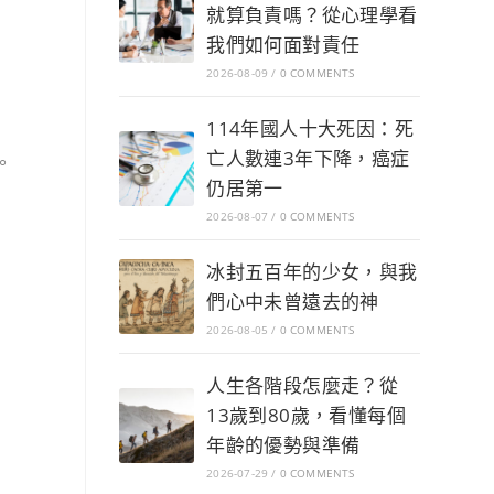
就算負責嗎？從心理學看
我們如何面對責任
2026-08-09
/
0 COMMENTS
114年國人十大死因：死
亡人數連3年下降，癌症
。
仍居第一
2026-08-07
/
0 COMMENTS
冰封五百年的少女，與我
們心中未曾遠去的神
2026-08-05
/
0 COMMENTS
人生各階段怎麼走？從
13歲到80歲，看懂每個
年齡的優勢與準備
2026-07-29
/
0 COMMENTS