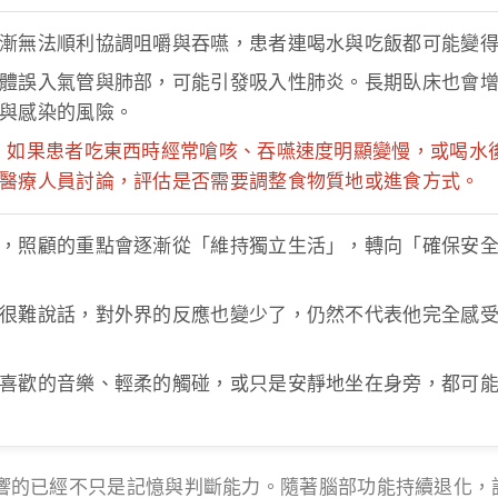
漸無法順利協調咀嚼與吞嚥，患者連喝水與吃飯都可能變
體誤入氣管與肺部，可能引發吸入性肺炎。長期臥床也會
與感染的風險。
：
如果患者吃東西時經常嗆咳、吞嚥速度明顯變慢，或喝水
醫療人員討論，評估是否需要調整食物質地或進食方式。
，照顧的重點會逐漸從「維持獨立生活」，轉向「確保安
很難說話，對外界的反應也變少了，仍然不代表他完全感
喜歡的音樂、輕柔的觸碰，或只是安靜地坐在身旁，都可
響的已經不只是記憶與判斷能力。隨著腦部功能持續退化，