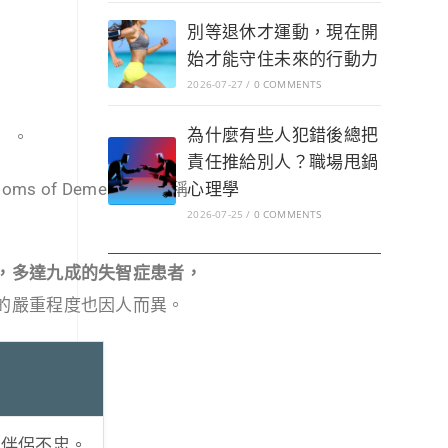
別等退休才運動，現在開
始才能守住未來的行動力
2026-07-27
/
0 COMMENTS
為什麼有些人犯錯後總把
」。
責任推給別人？職場甩鍋
心理學
s of Dementia，簡稱
2026-07-25
/
0 COMMENTS
，多達九成的失智症患者，
的嚴重程度也因人而異。
為伴侶不忠。